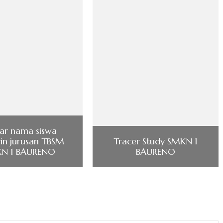
ar nama siswa
rin jurusan TBSM
Tracer Study SMKN 1
N 1 BAURENO
BAURENO