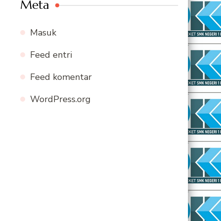
Meta
Masuk
Feed entri
Feed komentar
WordPress.org