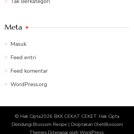
Tak Berkategori
Meta
Masuk
Feed entri
Feed komentar
WordPress.org
© Hak Cipta2026
BKK CEKAT CEKET
. Hak Cipta
Dilindungi.
Blossom Recipe | Diciptakan Oleh
Blossom
Themes
.Ditenagai oleh
WordPress
.