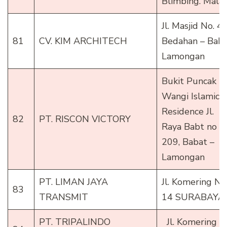
Blimbing. Mala
Jl. Masjid No. 4
81
CV. KIM ARCHITECH
Bedahan – Baba
Lamongan
Bukit Puncak
Wangi Islamic
Residence Jl.
82
PT. RISCON VICTORY
Raya Babt no
209, Babat –
Lamongan
PT. LIMAN JAYA
Jl. Komering No
83
TRANSMIT
14 SURABAYA
PT. TRIPALINDO
Jl. Komering N