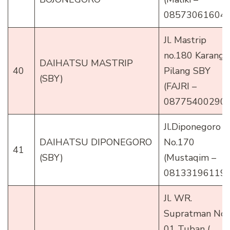
085730616048
Jl. Mastrip
no.180 Karang
DAIHATSU MASTRIP
40
Pilang SBY
(SBY)
(FAJRI –
087754002900
Jl.Diponegoro
DAIHATSU DIPONEGORO
No.170
41
(SBY)
(Mustaqim –
081331961198
Jl. WR.
Supratman No.
01 Tuban (