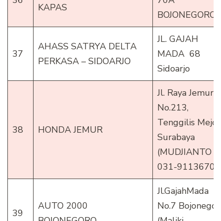
KAPAS
BOJONEGORO
JL. GAJAH
AHASS SATRYA DELTA
37
MADA 68
PERKASA – SIDOARJO
Sidoarjo
Jl. Raya Jemursa
No.213,
Tenggilis Mejo
38
HONDA JEMUR
Surabaya
(MUDJIANTO –
031-91136705
Jl.GajahMada
AUTO 2000
No.7 Bojonegor
39
BOJONEGORO
(Maliki –