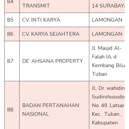
84
TRANSMIT
14 SURABAYA
85
CV. INTI KARYA
LAMONGAN
86
CV. KARYA SEJAHTERA
LAMONGAN
Jl. Masjid Al-
Falah IA, d
87
DE’ AHSANA PROPERTY
Kembang Bilu ,
Tuban
Jl.. Dr. wahidin
Sudirohusodo
BADAN PERTANAHAN
No. 49, Latsari,
88
NASIONAL
Kec . Tuban ,
Kabupaten