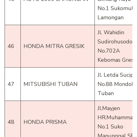
No.1 Sukomuly
Lamongan
Jl. Wahidin
Sudirohusodo
46
HONDA MITRA GRESIK
No.702A
Kebomas Gresi
Jl. Letda Sucipt
47
MITSUBISHI TUBAN
No.88 Mondok
Tuban
Jl.Mayjen
HR.Muhammad
48
HONDA PRISMA
No.1 Suko
Manunggal SB