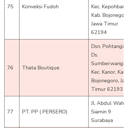
75
Konveksi Fudoh
Kec. Kepohbaru
Kab. Bojonegor
Jawa Timur
62194
Dsn. Pohtangi,
Ds.
Sumberwangi,
76
Thata Boutique
Kec. Kanor, Kab.
Bojonegoro, Ja
Timur 62193
Jl. Abdul Waha
77
PT. PP ( PERSERO)
Siamin 9
Surabaya