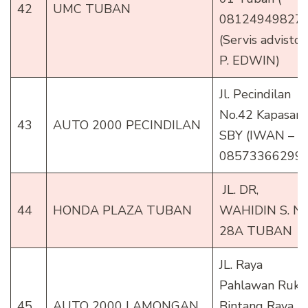
42
UMC TUBAN
081249498278
(Servis advistor
P. EDWIN)
Jl. Pecindilan
No.42 Kapasari
43
AUTO 2000 PECINDILAN
SBY (IWAN –
085733662997
JL. DR,
44
HONDA PLAZA TUBAN
WAHIDIN S. NO
28A TUBAN
JL. Raya
Pahlawan Ruko
45
AUTO 2000 LAMONGAN
Bintang Raya