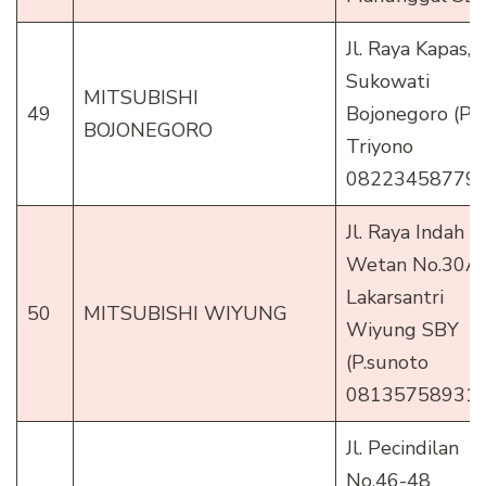
Jl. Raya Kapas,
Sukowati
MITSUBISHI
49
Bojonegoro (Pa
BOJONEGORO
Triyono
082234587799
Jl. Raya Indah
Wetan No.30A
Lakarsantri
50
MITSUBISHI WIYUNG
Wiyung SBY
(P.sunoto
081357589313
Jl. Pecindilan
No.46-48