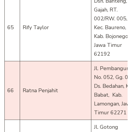
Dsn. Banteng, D
Gajah, RT.
002/RW. 005,
65
Rify Taylor
Kec. Baureno,
Kab. Bojonegoro
Jawa Timur
62192
Jl. Pembanguna
No. 052, Gg. 01
Ds. Bedahan, Ke
66
Ratna Penjahit
Babat, Kab.
Lamongan, Jaw
Timur 62271
Jl. Gotong