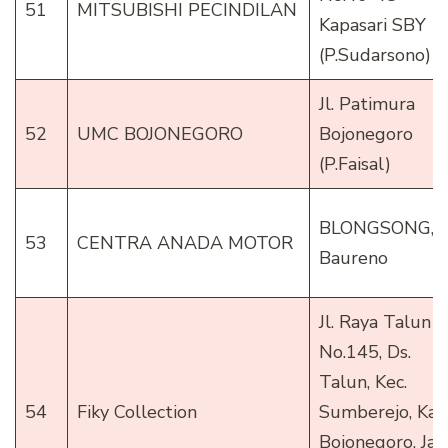
51
MITSUBISHI PECINDILAN
Kapasari SBY
(P.Sudarsono)
Jl. Patimura
52
UMC BOJONEGORO
Bojonegoro
(P.Faisal)
BLONGSONG,
53
CENTRA ANADA MOTOR
Baureno
Jl. Raya Talun
No.145, Ds.
Talun, Kec.
54
Fiky Collection
Sumberejo, Kab
Bojonegoro, Ja