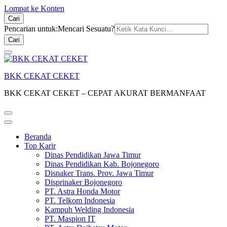
Lompat ke Konten
Cari
Pencarian untuk:
Mencari Sesuatu?
BKK CEKAT CEKET
BKK CEKAT CEKET – CEPAT AKURAT BERMANFAAT
Beranda
Top Karir
Dinas Pendidikan Jawa Timur
Dinas Pendidikan Kab. Bojonegoro
Disnaker Trans. Prov. Jawa Timur
Disprinaker Bojonegoro
PT. Astra Honda Motor
PT. Telkom Indonesia
Kampuh Welding Indonesia
PT. Maspion IT