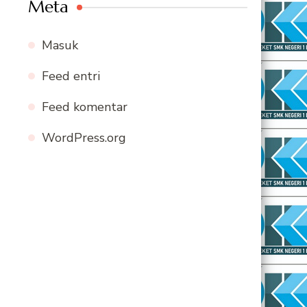
Meta
Masuk
Feed entri
Feed komentar
WordPress.org