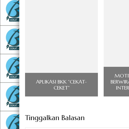
MOTIV
APLIKASI BKK “CEKAT-
BERWIR
CEKET”
INTE
Tinggalkan Balasan