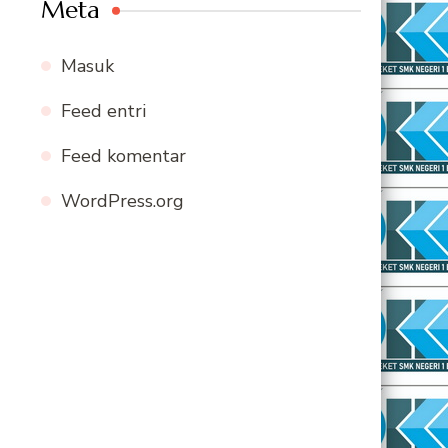
Meta
Masuk
Feed entri
Feed komentar
WordPress.org