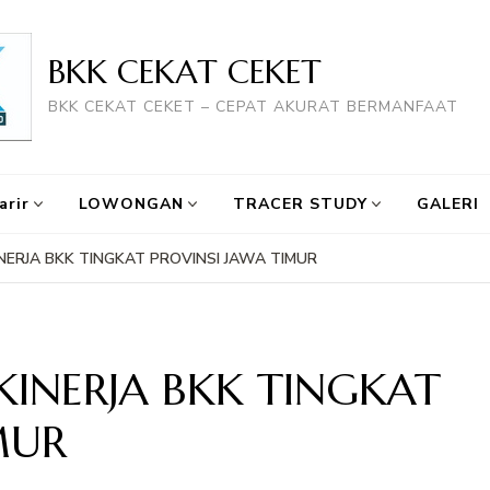
BKK CEKAT CEKET
BKK CEKAT CEKET – CEPAT AKURAT BERMANFAAT
arir
LOWONGAN
TRACER STUDY
GALERI
ERJA BKK TINGKAT PROVINSI JAWA TIMUR
INERJA BKK TINGKAT
MUR